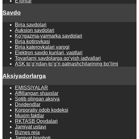
E'lonlar
Savdo
Birja savdolari
Auksion savdolari
Ko‘rgаzmа-yarmаrkа sаvdolаri
Birja kotirovkasi
Birja katerovkalari varogi
Elektron savdo kunlari, vaqtlari
Tovarlarni savdolarga qo‘yish jadvallari
ASK to’g’ridan-to’g’ri qatnashchilarining bo’limi
Aksiyadorlarga
EMISSIYALAR
Affillangan shaxslar
Sotib olingan aksiya
Dividendlar
Korporativ odob kodeksi
Muxim faktlar
RKTASB Qoydalari
Jamiyat ustavi
Biznes reja
Jamiyat hisoboti