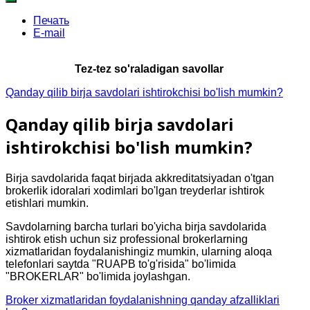
Печать
E-mail
Tez-tez so'raladigan savollar
Qanday qilib birja savdolari ishtirokchisi bo'lish mumkin?
Qanday qilib birja savdolari
ishtirokchisi bo'lish mumkin?
Birja savdolarida faqat birjada akkreditatsiyadan o'tgan
brokerlik idoralari xodimlari bo'lgan treyderlar ishtirok
etishlari mumkin.
Savdolarning barcha turlari bo'yicha birja savdolarida
ishtirok etish uchun siz professional brokerlarning
xizmatlaridan foydalanishingiz mumkin, ularning aloqa
telefonlari saytda "RUAPB to'g'risida" bo'limida
"BROKERLAR" bo'limida joylashgan.
Broker xizmatlaridan foydalanishning qanday afzalliklari