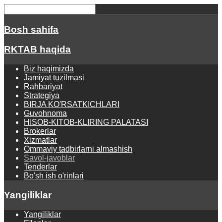
Bosh sahifa
RKTAB haqida
Biz haqimizda
Jamiyat tuzilmasi
Rahbariyat
Strategiya
BIRJA KO'RSATKICHLARI
Guvohnoma
HISOB-KITOB-KLIRING PALATASI
Brokerlar
Xizmatlar
Ommaviy tadbirlarni almashish
Savol-javoblar
Tenderlar
Bo'sh ish o'rinlari
Yangiliklar
Yangiliklar