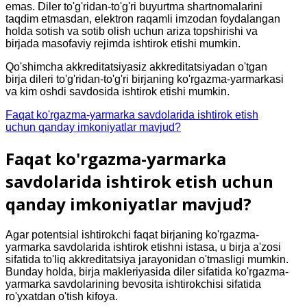
emas. Diler to'g'ridan-to'g'ri buyurtma shartnomalarini
taqdim etmasdan, elektron raqamli imzodan foydalangan
holda sotish va sotib olish uchun ariza topshirishi va
birjada masofaviy rejimda ishtirok etishi mumkin.
Qo'shimcha akkreditatsiyasiz akkreditatsiyadan o'tgan
birja dileri to'g'ridan-to'g'ri birjaning ko'rgazma-yarmarkasi
va kim oshdi savdosida ishtirok etishi mumkin.
Faqat ko'rgazma-yarmarka savdolarida ishtirok etish
uchun qanday imkoniyatlar mavjud?
Faqat ko'rgazma-yarmarka
savdolarida ishtirok etish uchun
qanday imkoniyatlar mavjud?
Agar potentsial ishtirokchi faqat birjaning ko'rgazma-
yarmarka savdolarida ishtirok etishni istasa, u birja a'zosi
sifatida to'liq akkreditatsiya jarayonidan o'tmasligi mumkin.
Bunday holda, birja makleriyasida diler sifatida ko'rgazma-
yarmarka savdolarining bevosita ishtirokchisi sifatida
ro'yxatdan o'tish kifoya.