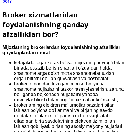
bor?
Broker xizmatlaridan
foydalanishning qanday
afzalliklari bor?
Mijozlarning brokerlardan foydalanishining afzalliklari
quyidagilardan iborat:
kelajakda, agar kerak bo'lsa, mijozning buyrug'i bilan
birjada etkazib berish shartlari o'zgargan holda
shartnomalarga qo'shimcha shartnomalar tuzish
orqali bitimni qo'llab-quvvatlash va boshqalar;
broker tomonidan tuzilgan bitimlar bo 'yicha
shartnoma hujjatlarini tezkor rasmiylashtirish, zarurat
bo' lganda bojxonada hujjatlarni yanada
rasmiylashtirish bilan bog 'liq xizmatlar ko' rsatish;
brokerlarning elektron ma'lumotlar bazalari bilan
ishlash bo'yicha qo'llanmani va birjaning savdo
qoidalari to'plamini o'rganish uchun vaqt talab
qiladigan birja savdolarining elektron tizimi bilan
ishlash qobiliyati, birjaning asosiy me'yoriy hujjatlari
va ko'plab qonun hujjatlarini bilish, birja faoliyatini