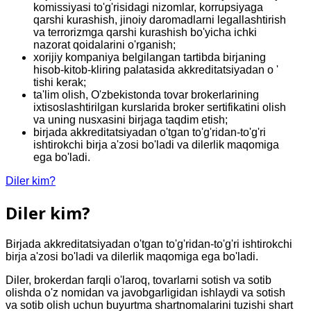
komissiyasi to'g'risidagi nizomlar, korrupsiyaga
qarshi kurashish, jinoiy daromadlarni legallashtirish
va terrorizmga qarshi kurashish bo'yicha ichki
nazorat qoidalarini o'rganish;
xorijiy kompaniya belgilangan tartibda birjaning
hisob-kitob-kliring palatasida akkreditatsiyadan o '
tishi kerak;
ta'lim olish, O'zbekistonda tovar brokerlarining
ixtisoslashtirilgan kurslarida broker sertifikatini olish
va uning nusxasini birjaga taqdim etish;
birjada akkreditatsiyadan o'tgan to'g'ridan-to'g'ri
ishtirokchi birja a'zosi bo'ladi va dilerlik maqomiga
ega bo'ladi.
Diler kim?
Diler kim?
Birjada akkreditatsiyadan o'tgan to'g'ridan-to'g'ri ishtirokchi
birja a'zosi bo'ladi va dilerlik maqomiga ega bo'ladi.
Diler, brokerdan farqli o'laroq, tovarlarni sotish va sotib
olishda o'z nomidan va javobgarligidan ishlaydi va sotish
va sotib olish uchun buyurtma shartnomalarini tuzishi shart