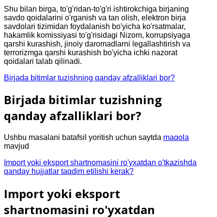
Shu bilan birga, to'g'ridan-to'g'ri ishtirokchiga birjaning
savdo qoidalarini o'rganish va tan olish, elektron birja
savdolari tizimidan foydalanish bo'yicha ko'rsatmalar,
hakamlik komissiyasi to'g'risidagi Nizom, korrupsiyaga
qarshi kurashish, jinoiy daromadlarni legallashtirish va
terrorizmga qarshi kurashish bo'yicha ichki nazorat
qoidalari talab qilinadi.
Birjada bitimlar tuzishning qanday afzalliklari bor?
Birjada bitimlar tuzishning
qanday afzalliklari bor?
Ushbu masalani batafsil yoritish uchun saytda
maqola
mavjud
Import yoki eksport shartnomasini ro'yxatdan o'tkazishda
qanday hujjatlar taqdim etilishi kerak?
Import yoki eksport
shartnomasini ro'yxatdan