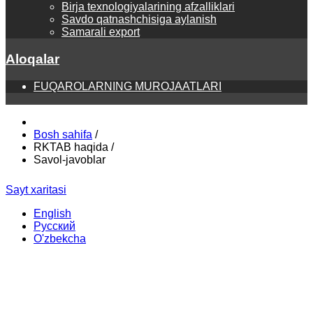
Birja texnologiyalarining afzalliklari
Savdo qatnashchisiga aylanish
Samarali export
Aloqalar
FUQAROLARNING MUROJAATLARI
Bosh sahifa
/
RKTAB haqida
/
Savol-javoblar
Sayt xaritasi
English
Русский
O'zbekcha