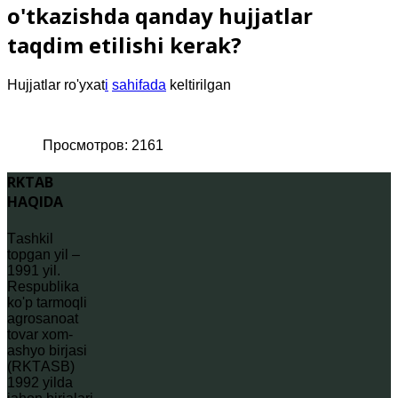
o'tkazishda qanday hujjatlar
taqdim etilishi kerak?
Hujjatlar ro'yxat
i
sahifada
keltirilgan
Просмотров: 2161
RKTAB
HAQIDA
Tаshkil
topgаn yil –
1991 yil.
Rеspublikа
ko'p tarmoqli
agrosаnoаt
tovar xom-
ashyo birjаsi
(RKTАSB)
1992 yildа