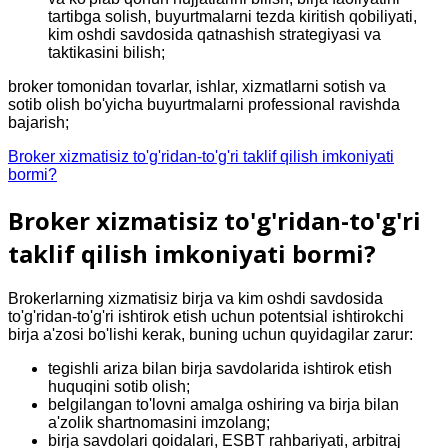
tartibga solish, buyurtmalarni tezda kiritish qobiliyati,
kim oshdi savdosida qatnashish strategiyasi va
taktikasini bilish;
broker tomonidan tovarlar, ishlar, xizmatlarni sotish va
sotib olish bo'yicha buyurtmalarni professional ravishda
bajarish;
Broker xizmatisiz to'g'ridan-to'g'ri taklif qilish imkoniyati
bormi?
Broker xizmatisiz to'g'ridan-to'g'ri
taklif qilish imkoniyati bormi?
Brokerlarning xizmatisiz birja va kim oshdi savdosida
to'g'ridan-to'g'ri ishtirok etish uchun potentsial ishtirokchi
birja a'zosi bo'lishi kerak, buning uchun quyidagilar zarur:
tegishli ariza bilan birja savdolarida ishtirok etish
huquqini sotib olish;
belgilangan to'lovni amalga oshiring va birja bilan
a'zolik shartnomasini imzolang;
birja savdolari qoidalari, ESBT rahbariyati, arbitraj