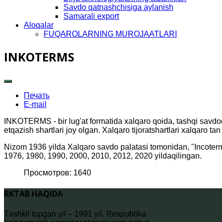
Savdo qatnashchisiga aylanish
Samarali export
Aloqalar
FUQAROLARNING MUROJAATLARI
INKOTERMS
Печать
E-mail
INKOTERMS - bir lug'at formatida xalqaro qoida, tashqi savdod
etqazish shartlari joy olgan. Xalqaro tijoratshartlari xalqaro 
Nizom 1936 yilda Xalqaro savdo palatasi tomonidan, "Incoterm
1976, 1980, 1990, 2000, 2010, 2012, 2020 yildaqilingan.
Просмотров: 1640
RKTAB HAQIDA
Tаshkil topgаn yil – 1991 yil. Rеspublikа