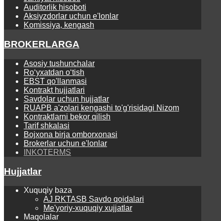
Auditorlik hisoboti
Aksiyzdorlar uchun e'lonlar
Komissiya, kengash
BROKERLARGA
Asosiy tushunchalar
Ro‘yхаtdаn o‘tish
EBST qo'llanmasi
Kontrаkt hujjаtlаri
Savdolar uchun hujjatlar
RUAPB a'zolari kengashi to'g'risidagi Nizom
Kontraktlarni bekor qilish
Tarif shkalasi
Bojxona birja omborxonasi
Brokerlar uchun e'lonlar
INKOTERMS
Hujjatlar
Xuquqiy baza
AJ RKTASB Savdo qoidalari
Me'yoriy-xuquqiy xujjatlar
Maqolalar