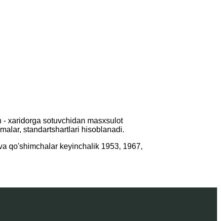
sh - xaridorga sotuvchidan masxsulot
omalar, standartshartlari hisoblanadi.
 va qo'shimchalar keyinchalik 1953, 1967,