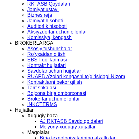
RKTASB Qoydalari
Jamiyat ustavi
Biznes reja
Jamiyat hisoboti
Auditorlik hisoboti
Aksiyzdorlar uchun e'lonlar
Komissiya, kengash
BROKERLARGA
Asosiy tushunchalar
Ro‘yхаtdаn o‘tish
EBST qo'llanmasi
Kontrаkt hujjаtlаri
Savdolar uchun hujjatlar
RUAPB a'zolari kengashi to'g'risidagi Nizom
Kontraktlarni bekor qilish
Tarif shkalasi
Bojxona birja omborxonasi
Brokerlar uchun e'lonlar
INKOTERMS
Hujjatlar
Xuquqiy baza
AJ RKTASB Savdo qoidalari
Me'yoriy-xuquqiy xujjatlar
Maqolalar
Birja texnologiyalarining afzalliklari