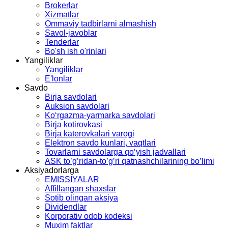
Brokerlar
Xizmatlar
Ommaviy tadbirlarni almashish
Savol-javoblar
Tenderlar
Bo'sh ish o'rinlari
Yangiliklar
Yangiliklar
E'lonlar
Savdo
Birja savdolari
Auksion savdolari
Ko‘rgаzmа-yarmаrkа sаvdolаri
Birja kotirovkasi
Birja katerovkalari varogi
Elektron savdo kunlari, vaqtlari
Tovarlarni savdolarga qo‘yish jadvallari
ASK to’g’ridan-to’g’ri qatnashchilarining bo’limi
Aksiyadorlarga
EMISSIYALAR
Affillangan shaxslar
Sotib olingan aksiya
Dividendlar
Korporativ odob kodeksi
Muxim faktlar