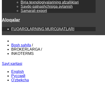
Birja texnologiyalarining afzalliklari
Savdo qatnashchisiga aylanish
Samarali export
Aloqalar
FUQAROLARNING MUROJAATLARI
Bosh sahifa
/
BROKERLARGA
/
INKOTERMS
Sayt xaritasi
English
Русский
O'zbekcha