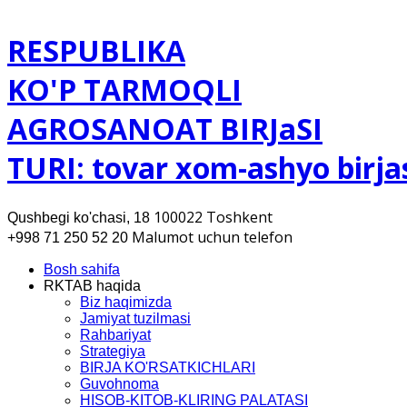
RESPUBLIKA
KO'P TARMOQLI
AGROSANOAT BIRJaSI
TURI: tovar xom-ashyo birja
100022 Toshkent
Qushbegi ko'chasi, 18
Malumot uchun telefon
+998 71 250 52 20
Bosh sahifa
RKTAB haqida
Biz haqimizda
Jamiyat tuzilmasi
Rahbariyat
Strategiya
BIRJA KO'RSATKICHLARI
Guvohnoma
HISOB-KITOB-KLIRING PALATASI