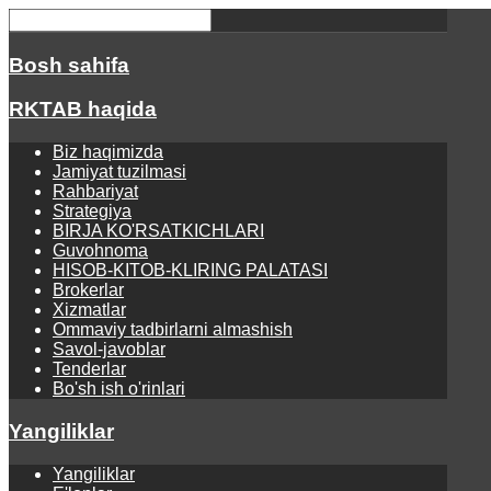
Bosh sahifa
RKTAB haqida
Biz haqimizda
Jamiyat tuzilmasi
Rahbariyat
Strategiya
BIRJA KO'RSATKICHLARI
Guvohnoma
HISOB-KITOB-KLIRING PALATASI
Brokerlar
Xizmatlar
Ommaviy tadbirlarni almashish
Savol-javoblar
Tenderlar
Bo'sh ish o'rinlari
Yangiliklar
Yangiliklar