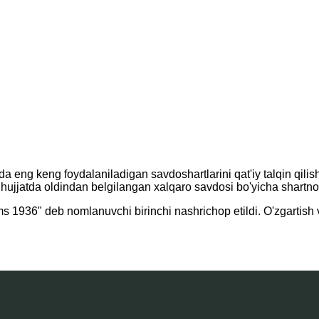
a eng keng foydalaniladigan savdoshartlarini qat'iy talqin qili
tan hujjatda oldindan belgilangan xalqaro savdosi bo'yicha shartn
s 1936" deb nomlanuvchi birinchi nashrichop etildi. O'zgartish