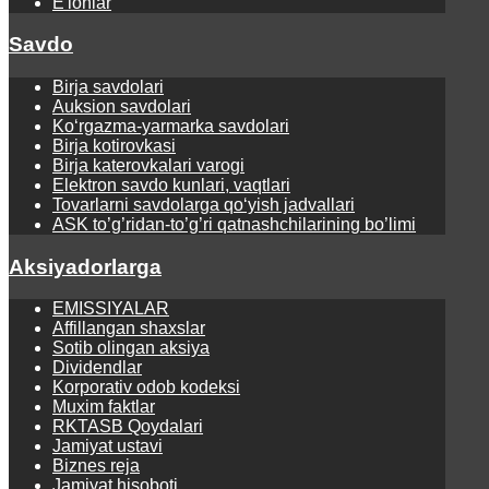
E'lonlar
Savdo
Birja savdolari
Auksion savdolari
Ko‘rgаzmа-yarmаrkа sаvdolаri
Birja kotirovkasi
Birja katerovkalari varogi
Elektron savdo kunlari, vaqtlari
Tovarlarni savdolarga qo‘yish jadvallari
ASK to’g’ridan-to’g’ri qatnashchilarining bo’limi
Aksiyadorlarga
EMISSIYALAR
Affillangan shaxslar
Sotib olingan aksiya
Dividendlar
Korporativ odob kodeksi
Muxim faktlar
RKTASB Qoydalari
Jamiyat ustavi
Biznes reja
Jamiyat hisoboti