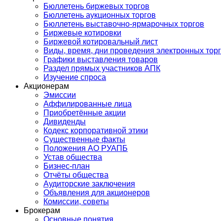
Бюллетень биржевых торгов
Бюллетень аукционных торгов
Бюллетень выставочно-ярмарочных торгов
Биржевые котировки
Биржевой котировальный лист
Виды, время, дни проведения электронных тор
Графики выставления товаров
Раздел прямых участников АПК
Изучение спроса
Акционерам
Эмиссии
Аффилированные лица
Приобретённые акции
Дивиденды
Кодекс корпоративной этики
Существенные факты
Положения АО РУАПБ
Устав общества
Бизнес-план
Отчёты общества
Аудиторские заключения
Объявления для акционеров
Комиссии, советы
Брокерам
Основные понятия