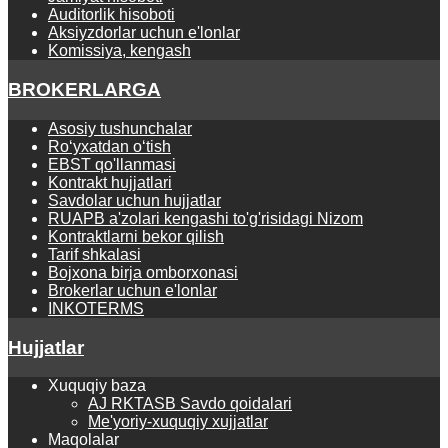
Auditorlik hisoboti
Aksiyzdorlar uchun e'lonlar
Komissiya, kengash
BROKERLARGA
Asosiy tushunchalar
Ro‘yхаtdаn o‘tish
EBST qo'llanmasi
Kontrаkt hujjаtlаri
Savdolar uchun hujjatlar
RUAPB a'zolari kengashi to'g'risidagi Nizom
Kontraktlarni bekor qilish
Tarif shkalasi
Bojxona birja omborxonasi
Brokerlar uchun e'lonlar
INKOTERMS
Hujjatlar
Xuquqiy baza
AJ RKTASB Savdo qoidalari
Me'yoriy-xuquqiy xujjatlar
Maqolalar