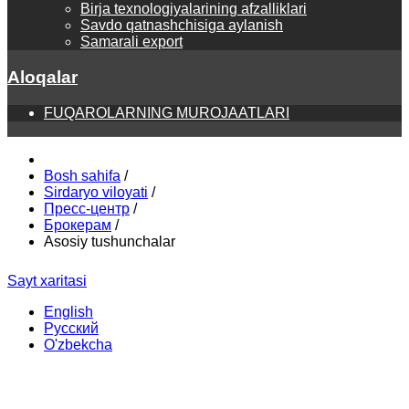
Birja texnologiyalarining afzalliklari
Savdo qatnashchisiga aylanish
Samarali export
Aloqalar
FUQAROLARNING MUROJAATLARI
Bosh sahifa
/
Sirdaryo viloyati
/
Пресс-центр
/
Брокерам
/
Asosiy tushunchalar
Sayt xaritasi
English
Русский
O'zbekcha