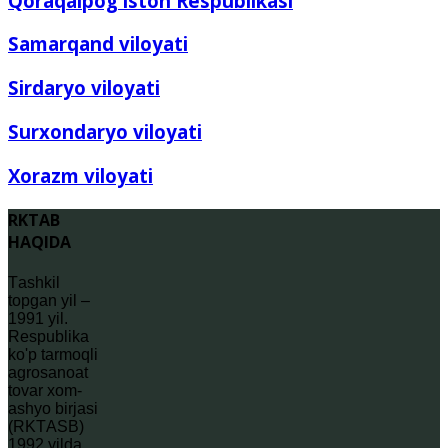
Qoraqalpog'iston Respublikasi
Samarqand viloyati
Sirdaryo viloyati
Surxondaryo viloyati
Xorazm viloyati
RKTAB
HAQIDA
Tаshkil
topgаn yil –
1991 yil.
Rеspublikа
ko'p tarmoqli
agrosаnoаt
tovar xom-
ashyo birjаsi
(RKTАSB)
1992 yildа