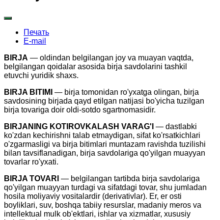
Печать
E-mail
BIRJA
— oldindan belgilangan joy va muayan vaqtda,
belgilangan qoidalar asosida birja savdolarini tashkil
etuvchi yuridik shaxs.
BIRJA BITIMI
— birja tomonidan ro'yxatga olingan, birja
savdosining birjada qayd etilgan natijasi bo'yicha tuzilgan
birja tovariga doir oldi-sotdo sgartnomasidir.
BIRJANING KOTIROVKALASH VARAG'I
— dastlabki
ko'zdan kechirishni talab etmaydigan, sifat ko'rsatkichlari
o'zgarmasligi va birja bitimlari muntazam ravishda tuzilishi
bilan tavsiflanadigan, birja savdolariga qo'yilgan muayyan
tovarlar ro'yxati.
BIRJA TOVARI
— belgilangan tartibda birja savdolariga
qo'yilgan muayyan turdagi va sifatdagi tovar, shu jumladan
hosila moliyaviy vositalardir (derivativlar). Er, er osti
boyliklari, suv, boshqa tabiiy resurslar, madaniy meros va
intellektual mulk ob'ektlari, ishlar va xizmatlar, xususiy