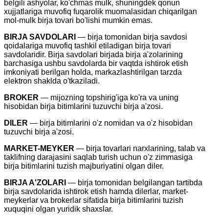
belgili ashyolar, ko'chmas mulk, shuningdek qonun
xujjatlariga muvofiq fuqarolik muomalasidan chiqarilgan
mol-mulk birja tovari bo'lishi mumkin emas.
BIRJA SAVDOLARI
— birja tomonidan birja savdosi
qoidalariga muvofiq tashkil etiladigan birja tovari
savdolaridir. Birja savdolari birjada birja a'zolarining
barchasiga ushbu savdolarda bir vaqtda ishtirok etish
imkoniyati berilgan holda, markazlashtirilgan tarzda
elektron shaklda o'tkaziladi.
BROKER
— mijozning topshirig'iga ko'ra va uning
hisobidan birja bitimlarini tuzuvchi birja a'zosi.
DILER
— birja bitimlarini o'z nomidan va o'z hisobidan
tuzuvchi birja a'zosi.
MARKET-MEYKER
— birja tovarlari narxlarining, talab va
taklifning darajasini saqlab turish uchun o'z zimmasiga
birja bitimlarini tuzish majburiyatini olgan diler.
BIRJA A'ZOLARI
— birja tomonidan belgilangan tartibda
birja savdolarida ishtirok etish hamda dilerlar, market-
meykerlar va brokerlar sifatida birja bitimlarini tuzish
xuquqini olgan yuridik shaxslar.