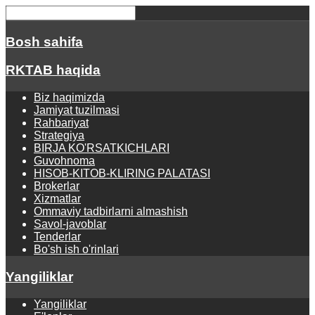
Bosh sahifa
RKTAB haqida
Biz haqimizda
Jamiyat tuzilmasi
Rahbariyat
Strategiya
BIRJA KO'RSATKICHLARI
Guvohnoma
HISOB-KITOB-KLIRING PALATASI
Brokerlar
Xizmatlar
Ommaviy tadbirlarni almashish
Savol-javoblar
Tenderlar
Bo'sh ish o'rinlari
Yangiliklar
Yangiliklar