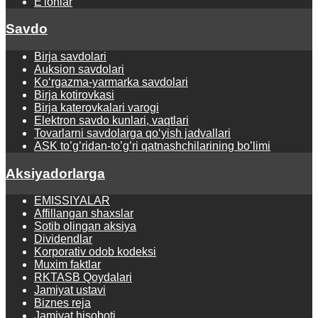
E'lonlar
Savdo
Birja savdolari
Auksion savdolari
Ko‘rgаzmа-yarmаrkа sаvdolаri
Birja kotirovkasi
Birja katerovkalari varogi
Elektron savdo kunlari, vaqtlari
Tovarlarni savdolarga qo‘yish jadvallari
ASK to’g’ridan-to’g’ri qatnashchilarining bo’limi
Aksiyadorlarga
EMISSIYALAR
Affillangan shaxslar
Sotib olingan aksiya
Dividendlar
Korporativ odob kodeksi
Muxim faktlar
RKTASB Qoydalari
Jamiyat ustavi
Biznes reja
Jamiyat hisoboti