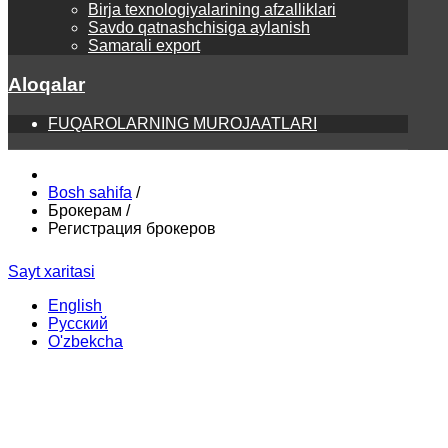
Birja texnologiyalarining afzalliklari
Savdo qatnashchisiga aylanish
Samarali export
Aloqalar
FUQAROLARNING MUROJAATLARI
Bosh sahifa
/
Брокерам
/
Регистрация брокеров
Sayt xaritasi
English
Русский
O'zbekcha