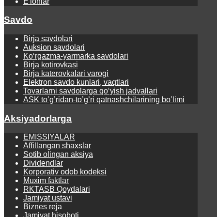
E'lonlar
Savdo
Birja savdolari
Auksion savdolari
Ko‘rgаzmа-yarmаrkа sаvdolаri
Birja kotirovkasi
Birja katerovkalari varogi
Elektron savdo kunlari, vaqtlari
Tovarlarni savdolarga qo‘yish jadvallari
ASK to’g’ridan-to’g’ri qatnashchilarining bo’limi
Aksiyadorlarga
EMISSIYALAR
Affillangan shaxslar
Sotib olingan aksiya
Dividendlar
Korporativ odob kodeksi
Muxim faktlar
RKTASB Qoydalari
Jamiyat ustavi
Biznes reja
Jamiyat hisoboti