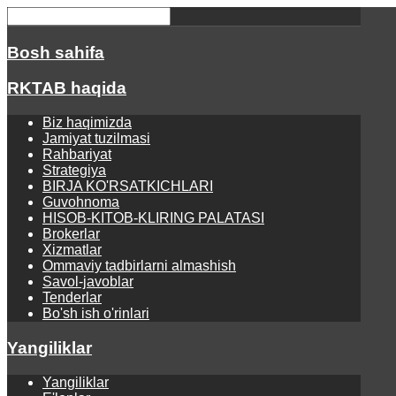
Bosh sahifa
RKTAB haqida
Biz haqimizda
Jamiyat tuzilmasi
Rahbariyat
Strategiya
BIRJA KO'RSATKICHLARI
Guvohnoma
HISOB-KITOB-KLIRING PALATASI
Brokerlar
Xizmatlar
Ommaviy tadbirlarni almashish
Savol-javoblar
Tenderlar
Bo'sh ish o'rinlari
Yangiliklar
Yangiliklar