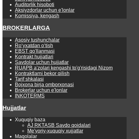
Auditorlik hisoboti
Aksiyzdorlar uchun e'lonlar
Komissiya, kengash
BROKERLARGA
Asosiy tushunchalar
Ro‘yхаtdаn o‘tish
EBST qo'llanmasi
Kontrаkt hujjаtlаri
Savdolar uchun hujjatlar
RUAPB a'zolari kengashi to'g'risidagi Nizom
Kontraktlarni bekor qilish
Tarif shkalasi
Bojxona birja omborxonasi
Brokerlar uchun e'lonlar
INKOTERMS
Hujjatlar
Xuquqiy baza
AJ RKTASB Savdo qoidalari
Me'yoriy-xuquqiy xujjatlar
Maqolalar