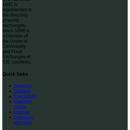
1992 is
represented in
the directory
of world
exchanges,
since 1998 is
a member of
the Union of
Commodity
and Food
Exchanges of
CIS countries.
Quick links
Services
Strategy
Executives
Clearing
house
License
Company
structure