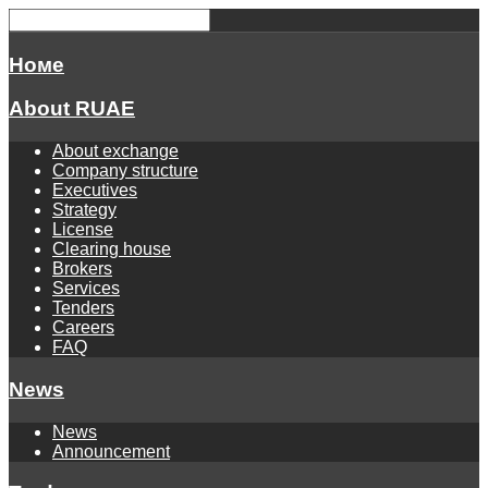
Номе
About RUAE
About exchange
Company structure
Executives
Strategy
License
Clearing house
Brokers
Services
Tenders
Careers
FAQ
News
News
Announcement