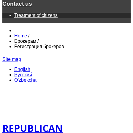
Contact us
Treatment of citizens
Home
/
Брокерам
/
Регистрация брокеров
Site map
English
Русский
O'zbekcha
REPUBLICAN