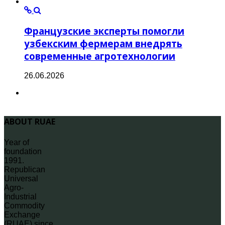
Французские эксперты помогли
узбекским фермерам внедрять
современные агротехнологии
26.06.2026
ABOUT RUAE
Year of
foundation
1991.
Republican
Universal
Agro-
Industrial
Commodity
Exchange
(RUAE) since