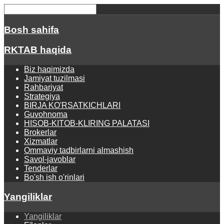
Bosh sahifa
RKTAB haqida
Biz haqimizda
Jamiyat tuzilmasi
Rahbariyat
Strategiya
BIRJA KO'RSATKICHLARI
Guvohnoma
HISOB-KITOB-KLIRING PALATASI
Brokerlar
Xizmatlar
Ommaviy tadbirlarni almashish
Savol-javoblar
Tenderlar
Bo'sh ish o'rinlari
Yangiliklar
Yangiliklar