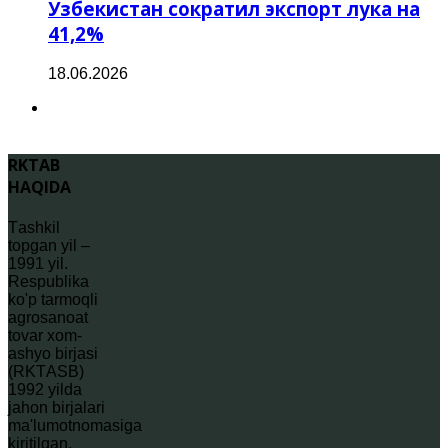
Узбекистан сократил экспорт лука на
41,2%
18.06.2026
RKTAB
HAQIDA
Tаshkil
topgаn yil –
1991 yil.
Rеspublikа
ko'p tarmoqli
agrosаnoаt
tovar xom-
ashyo birjаsi
(RKTАSB)
1992 yildа
jаhon birjаlаri
mа'lumotnomаsigа
kiritilgаn,