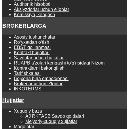
Auditorlik hisoboti
Aksiyzdorlar uchun e'lonlar
Komissiya, kengash
BROKERLARGA
Asosiy tushunchalar
Ro‘yхаtdаn o‘tish
EBST qo'llanmasi
Kontrаkt hujjаtlаri
Savdolar uchun hujjatlar
RUAPB a'zolari kengashi to'g'risidagi Nizom
Kontraktlarni bekor qilish
Tarif shkalasi
Bojxona birja omborxonasi
Brokerlar uchun e'lonlar
INKOTERMS
Hujjatlar
Xuquqiy baza
AJ RKTASB Savdo qoidalari
Me'yoriy-xuquqiy xujjatlar
Maqolalar