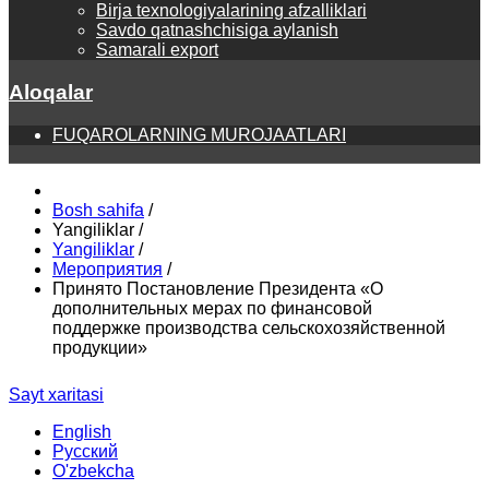
Birja texnologiyalarining afzalliklari
Savdo qatnashchisiga aylanish
Samarali export
Aloqalar
FUQAROLARNING MUROJAATLARI
Bosh sahifa
/
Yangiliklar
/
Yangiliklar
/
Мероприятия
/
Принято Постановление Президента «О
дополнительных мерах по финансовой
поддержке производства сельскохозяйственной
продукции»
Sayt xaritasi
English
Русский
O'zbekcha