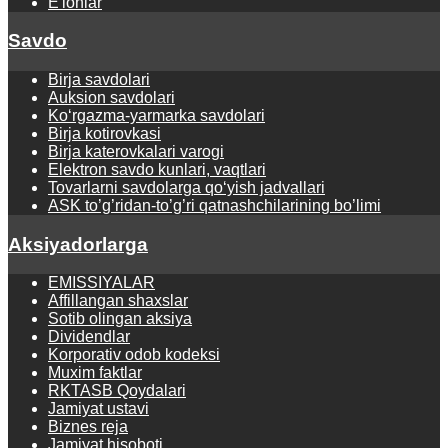
E'lonlar
Savdo
Birja savdolari
Auksion savdolari
Ko‘rgаzmа-yarmаrkа sаvdolаri
Birja kotirovkasi
Birja katerovkalari varogi
Elektron savdo kunlari, vaqtlari
Tovarlarni savdolarga qo‘yish jadvallari
ASK to’g’ridan-to’g’ri qatnashchilarining bo’limi
Aksiyadorlarga
EMISSIYALAR
Affillangan shaxslar
Sotib olingan aksiya
Dividendlar
Korporativ odob kodeksi
Muxim faktlar
RKTASB Qoydalari
Jamiyat ustavi
Biznes reja
Jamiyat hisoboti