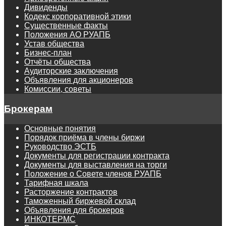
Дивиденды
Кодекс корпоративной этики
Существенные факты
Положения АО РУАПБ
Устав общества
Бизнес-план
Отчёты общества
Аудиторские заключения
Объявления для акционеров
Комиссии, советы
Брокерам
Основные понятия
Порядок приёма в члены биржи
Руководство ЭСТБ
Документы для регистрации контракта
Документы для выставления на торги
Положение о Совете членов РУАПБ
Тарифная шкала
Расторжение контрактов
Таможенный биржевой склад
Объявления для брокеров
ИНКОТЕРМС