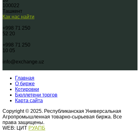
100022
Ташкент
Как нас найти
+998 71 250
52 20
+998 71 250
10 05
info@exchange.uz
Главная
О бирже
Котировки
Бюллетени торгов
Карта сайта
Copyright © 2025. Республиканская Универсальная
Агропромышленная товарно-сырьевая биржа. Все
права защищены.
WEB: ЦИТ
РУАПБ