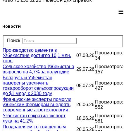
+998 71 250 52 20
≡
Новости
Поиск
Производство цемента в
Просмотров:
Узбекистане достигло 10,1 млн.
07.08.26
34
тонн
Сельское хозяйство Узбекистана
Просмотров:
29.07.26
выросло на 4,7% за полугодие
157
Беларусь и Узбекистан
намерены увеличить
Просмотров:
08.07.26
товарооборот сельхозпродукции
427
до $1 млрд к 2030 году
Французские эксперты помогли
Просмотров:
узбекским фермерам внедрять
26.06.26
552
современные агротехнологии
Узбекистан сократил экспорт
Просмотров:
18.06.26
лука на 41,2%
581
Поздравляем со священным
Просмотров:
26.05.26