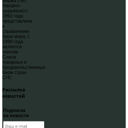
Биржа (тип:
товарно-
сырьевая) с
1992 года
представлена
в
справочнике
бирж мира, с
1998 года
является
членом
Союза
товарных и
продовольственных
бирж стран
СНГ.
Рассылка
новостей
Подписка
на новости