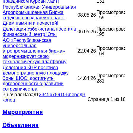
праздником Курбан Хаит!
131
Республиканская Универсальная
Агропромышленная Биржа
Просмотров:
08.05.26
сердечно поздравляет вас с
159
Днем памяти и почестей!
Делегация Узбекистана посетила
Просмотров:
06.05.26
финансовый центр Юты
195
АО «Республиканская
универсальная
Просмотров:
агропромышленная биржа»
22.04.26
164
модернизирует свою
технологическую платформу
Делегация КНР посетила
демонстрационную площадку
Просмотров:
Зоны ШОС: достигнуты
14.04.26
281
договоренности о развитии
сотрудничества
В начало
Назад
1
2
3
4
5
6
7
8
9
10
Вперёд
В
Страница 1 из 18
конец
Мероприятия
Объявления