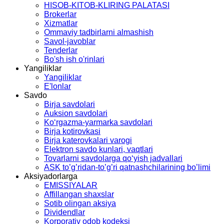
HISOB-KITOB-KLIRING PALATASI
Brokerlar
Xizmatlar
Ommaviy tadbirlarni almashish
Savol-javoblar
Tenderlar
Bo'sh ish o'rinlari
Yangiliklar
Yangiliklar
E'lonlar
Savdo
Birja savdolari
Auksion savdolari
Ko‘rgаzmа-yarmаrkа sаvdolаri
Birja kotirovkasi
Birja katerovkalari varogi
Elektron savdo kunlari, vaqtlari
Tovarlarni savdolarga qo‘yish jadvallari
ASK to’g’ridan-to’g’ri qatnashchilarining bo’limi
Aksiyadorlarga
EMISSIYALAR
Affillangan shaxslar
Sotib olingan aksiya
Dividendlar
Korporativ odob kodeksi