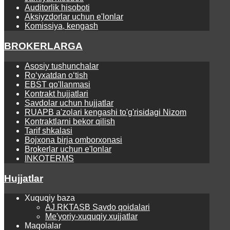
Auditorlik hisoboti
Aksiyzdorlar uchun e'lonlar
Komissiya, kengash
BROKERLARGA
Asosiy tushunchalar
Ro‘yхаtdаn o‘tish
EBST qo'llanmasi
Kontrаkt hujjаtlаri
Savdolar uchun hujjatlar
RUAPB a'zolari kengashi to'g'risidagi Nizom
Kontraktlarni bekor qilish
Tarif shkalasi
Bojxona birja omborxonasi
Brokerlar uchun e'lonlar
INKOTERMS
Hujjatlar
Xuquqiy baza
AJ RKTASB Savdo qoidalari
Me'yoriy-xuquqiy xujjatlar
Maqolalar