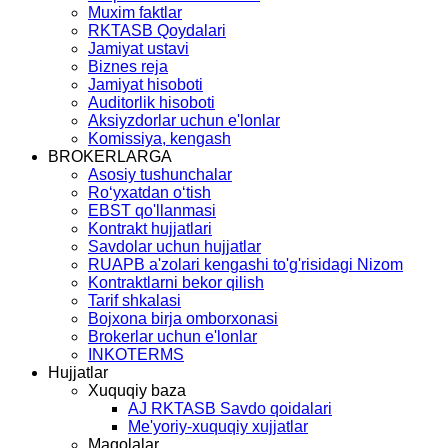
Muxim faktlar
RKTASB Qoydalari
Jamiyat ustavi
Biznes reja
Jamiyat hisoboti
Auditorlik hisoboti
Aksiyzdorlar uchun e'lonlar
Komissiya, kengash
BROKERLARGA
Asosiy tushunchalar
Ro‘yхаtdаn o‘tish
EBST qo'llanmasi
Kontrаkt hujjаtlаri
Savdolar uchun hujjatlar
RUAPB a'zolari kengashi to'g'risidagi Nizom
Kontraktlarni bekor qilish
Tarif shkalasi
Bojxona birja omborxonasi
Brokerlar uchun e'lonlar
INKOTERMS
Hujjatlar
Xuquqiy baza
AJ RKTASB Savdo qoidalari
Me'yoriy-xuquqiy xujjatlar
Maqolalar