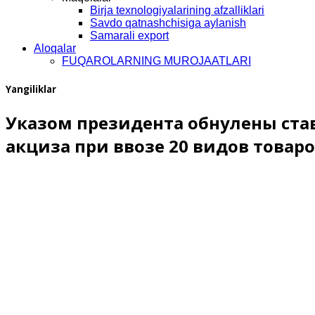
Birja texnologiyalarining afzalliklari
Savdo qatnashchisiga aylanish
Samarali export
Aloqalar
FUQAROLARNING MUROJAATLARI
Yangiliklar
Указом президента обнулены ст
акциза при ввозе 20 видов товар