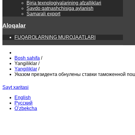
Birja texnologiyalarining afzalliklari
Savdo qatnashchisiga aylanish
Samarali export
Aloqalar
FUQAROLARNING MUROJAATLARI
Bosh sahifa
/
Yangiliklar
/
Yangiliklar
/
Указом президента обнулены ставки таможенной пош
Sayt xaritasi
English
Русский
O'zbekcha