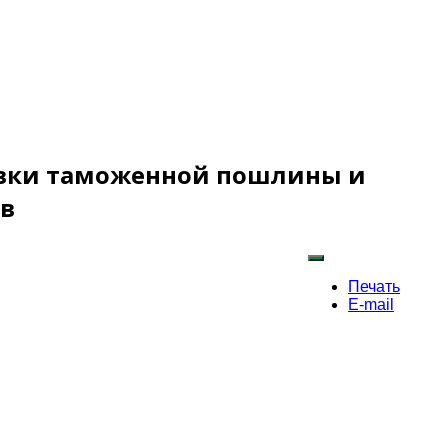
авки таможенной пошлины и
ов
Печать
E-mail