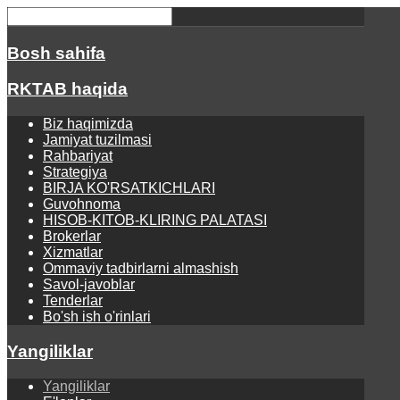
Bosh sahifa
RKTAB haqida
Biz haqimizda
Jamiyat tuzilmasi
Rahbariyat
Strategiya
BIRJA KO'RSATKICHLARI
Guvohnoma
HISOB-KITOB-KLIRING PALATASI
Brokerlar
Xizmatlar
Ommaviy tadbirlarni almashish
Savol-javoblar
Tenderlar
Bo'sh ish o'rinlari
Yangiliklar
Yangiliklar