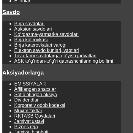
E'lonlar
Savdo
Birja savdolari
Auksion savdolari
Ko‘rgаzmа-yarmаrkа sаvdolаri
Birja kotirovkasi
Birja katerovkalari varogi
Elektron savdo kunlari, vaqtlari
Tovarlarni savdolarga qo‘yish jadvallari
ASK to’g’ridan-to’g’ri qatnashchilarining bo’limi
Aksiyadorlarga
EMISSIYALAR
Affillangan shaxslar
Sotib olingan aksiya
Dividendlar
Korporativ odob kodeksi
Muxim faktlar
RKTASB Qoydalari
Jamiyat ustavi
Biznes reja
Jamiyat hisoboti