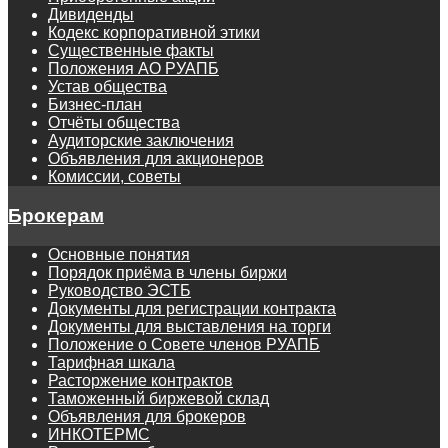
Дивиденды
Кодекс корпоративной этики
Существенные факты
Положения АО РУАПБ
Устав общества
Бизнес-план
Отчёты общества
Аудиторские заключения
Объявления для акционеров
Комиссии, советы
Брокерам
Основные понятия
Порядок приёма в члены биржи
Руководство ЭСТБ
Документы для регистрации контракта
Документы для выставления на торги
Положение о Совете членов РУАПБ
Тарифная шкала
Расторжение контрактов
Таможенный биржевой склад
Объявления для брокеров
ИНКОТЕРМС