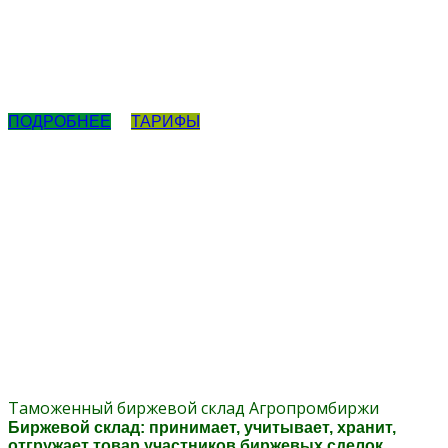
Осуществление сделок
купли-продажи
Приглашаем предпринимателей
осуществлять сделки по приобретению
сельхозпродукции на торгах Республиканской
Универсальной Агропромышленной Биржи
ПОДРОБНЕЕ
ТАРИФЫ
Таможенный биржевой склад Агропромбиржи
Биржевой склад: принимает, учитывает, хранит,
отгружает товар участников биржевых сделок