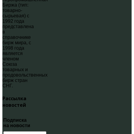
Биржа (тип:
товарно-
сырьевая) с
1992 года
представлена
в
справочнике
бирж мира, с
1998 года
является
членом
Союза
товарных и
продовольственных
бирж стран
СНГ.
Рассылка
новостей
Подписка
на новости