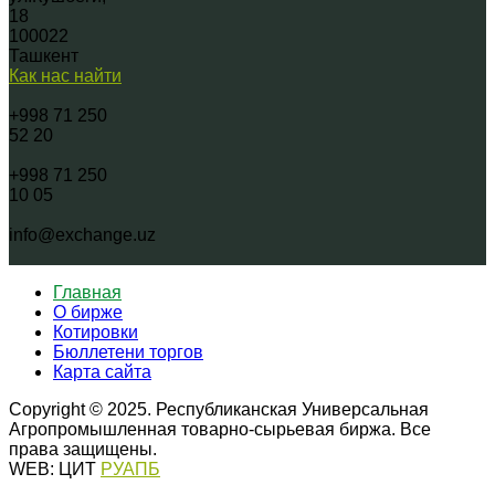
18
100022
Ташкент
Как нас найти
+998 71 250
52 20
+998 71 250
10 05
info@exchange.uz
Главная
О бирже
Котировки
Бюллетени торгов
Карта сайта
Copyright © 2025. Республиканская Универсальная
Агропромышленная товарно-сырьевая биржа. Все
права защищены.
WEB: ЦИТ
РУАПБ