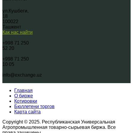
ул.Кушбеги,
18
100022
Ташкент
Как нас найти
+998 71 250
52 20
+998 71 250
10 05
info@exchange.uz
Главная
О бирже
Котировки
Бюллетени торгов
Карта сайта
Copyright © 2025. Республиканская Универсальная
Агропромышленная товарно-сырьевая биржа. Все
права защищены.