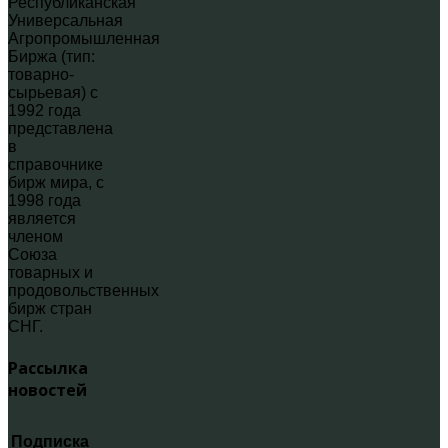
Республиканская
Универсальная
Агропромышленная
Биржа (тип:
товарно-
сырьевая) с
1992 года
представлена
в
справочнике
бирж мира, с
1998 года
является
членом
Союза
товарных и
продовольственных
бирж стран
СНГ.
Рассылка
новостей
Подписка