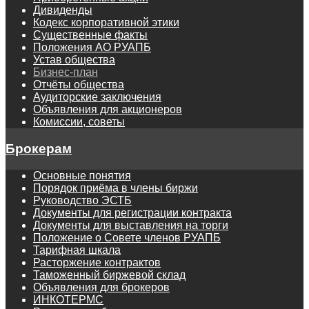
Дивиденды
Кодекс корпоративной этики
Существенные факты
Положения АО РУАПБ
Устав общества
Бизнес-план
Отчёты общества
Аудиторские заключения
Объявления для акционеров
Комиссии, советы
Брокерам
Основные понятия
Порядок приёма в члены биржи
Руководство ЭСТБ
Документы для регистрации контракта
Документы для выставления на торги
Положение о Совете членов РУАПБ
Тарифная шкала
Расторжение контрактов
Таможенный биржевой склад
Объявления для брокеров
ИНКОТЕРМС