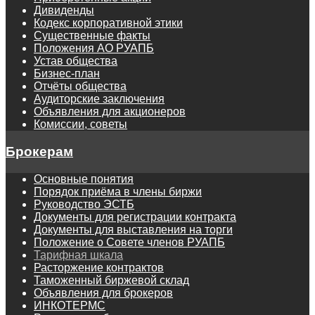
Дивиденды
Кодекс корпоративной этики
Существенные факты
Положения АО РУАПБ
Устав общества
Бизнес-план
Отчёты общества
Аудиторские заключения
Объявления для акционеров
Комиссии, советы
Брокерам
Основные понятия
Порядок приёма в члены биржи
Руководство ЭСТБ
Документы для регистрации контракта
Документы для выставления на торги
Положение о Совете членов РУАПБ
Тарифная шкала
Расторжение контрактов
Таможенный биржевой склад
Объявления для брокеров
ИНКОТЕРМС