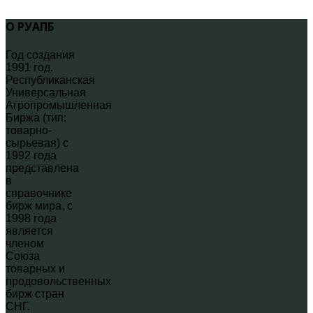
О РУАПБ
Год создания
1991 год.
Республиканская
Универсальная
Агропромышленная
Биржа (тип:
товарно-
сырьевая) с
1992 года
представлена
в
справочнике
бирж мира, с
1998 года
является
членом
Союза
товарных и
продовольственных
бирж стран
СНГ.