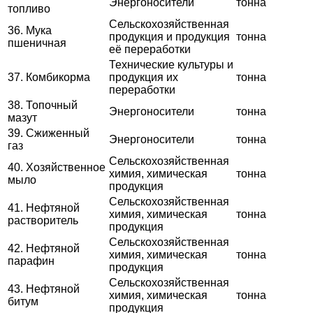
Энергоносители
тонна
топливо
Сельскохозяйственная
36. Мука
продукция и продукция
тонна
пшеничная
её переработки
Технические культуры и
37. Комбикорма
продукция их
тонна
переработки
38. Топочный
Энергоносители
тонна
мазут
39. Сжиженный
Энергоносители
тонна
газ
Сельскохозяйственная
40. Хозяйственное
химия, химическая
тонна
мыло
продукция
Сельскохозяйственная
41. Нефтяной
химия, химическая
тонна
растворитель
продукция
Сельскохозяйственная
42. Нефтяной
химия, химическая
тонна
парафин
продукция
Сельскохозяйственная
43. Нефтяной
химия, химическая
тонна
битум
продукция