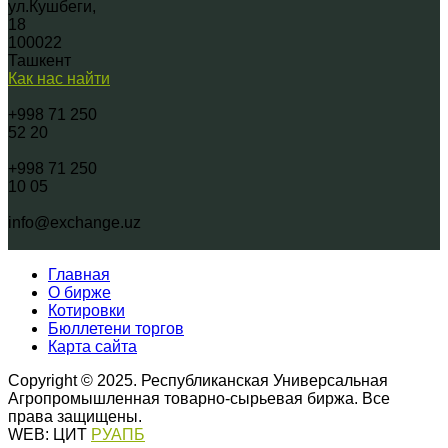
ул.Кушбеги,
18
100022
Ташкент
Как нас найти
+998 71 250
52 20
+998 71 250
10 05
info@exchange.uz
Главная
О бирже
Котировки
Бюллетени торгов
Карта сайта
Copyright © 2025. Республиканская Универсальная
Агропромышленная товарно-сырьевая биржа. Все
права защищены.
WEB: ЦИТ
РУАПБ