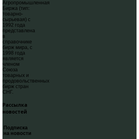
Агропромышленная
Биржа (тип:
товарно-
сырьевая) с
1992 года
представлена
в
справочнике
бирж мира, с
1998 года
является
членом
Союза
товарных и
продовольственных
бирж стран
СНГ.
Рассылка
новостей
Подписка
на новости