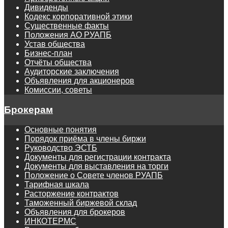
Дивиденды
Кодекс корпоративной этики
Существенные факты
Положения АО РУАПБ
Устав общества
Бизнес-план
Отчёты общества
Аудиторские заключения
Объявления для акционеров
Комиссии, советы
Брокерам
Основные понятия
Порядок приёма в члены биржи
Руководство ЭСТБ
Документы для регистрации контракта
Документы для выставления на торги
Положение о Совете членов РУАПБ
Тарифная шкала
Расторжение контрактов
Таможенный биржевой склад
Объявления для брокеров
ИНКОТЕРМС