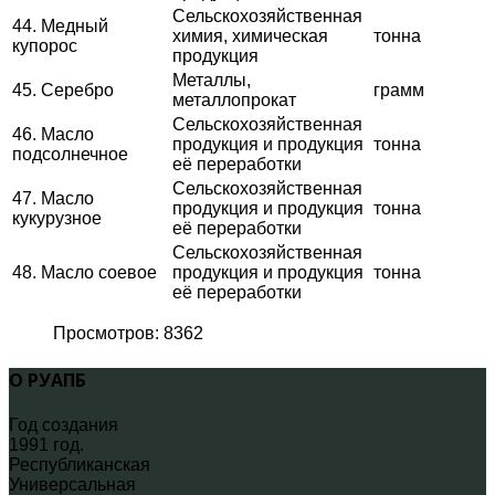
Сельскохозяйственная
44. Медный
химия, химическая
тонна
купорос
продукция
Металлы,
45. Серебро
грамм
металлопрокат
Сельскохозяйственная
46. Масло
продукция и продукция
тонна
подсолнечное
её переработки
Сельскохозяйственная
47. Масло
продукция и продукция
тонна
кукурузное
её переработки
Сельскохозяйственная
48. Масло соевое
продукция и продукция
тонна
её переработки
Просмотров: 8362
О РУАПБ
Год создания
1991 год.
Республиканская
Универсальная