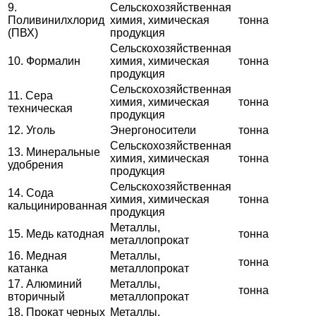
9.
Сельскохозяйственная
Поливинилхлорид
химия, химическая
тонна
(ПВХ)
продукция
Сельскохозяйственная
10. Формалин
химия, химическая
тонна
продукция
Сельскохозяйственная
11. Сера
химия, химическая
тонна
техническая
продукция
12. Уголь
Энергоносители
тонна
Сельскохозяйственная
13. Минеральные
химия, химическая
тонна
удобрения
продукция
Сельскохозяйственная
14. Сода
химия, химическая
тонна
кальцинированная
продукция
Металлы,
15. Медь катодная
тонна
металлопрокат
16. Медная
Металлы,
тонна
катанка
металлопрокат
17. Алюминий
Металлы,
тонна
вторичный
металлопрокат
18. Прокат черных
Металлы,