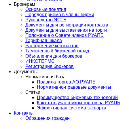
Брокерам
Основные понятия
Порядок приёма в члены биржи
Руководство ЭСТБ
Документы для регистрации контракта
Документы для выставления на торги
Положение о Совете членов РУАПБ
Тарифная шкала
Расторжение контрактов
Таможенный биржевой склад
Объявления для брокеров
ИНКОТЕРМС
Регистрация брокеров
Документы
Нормативная база
Правила торгов АО РУАПБ
Нормативно-правовые документы
Статьи
Преимущества биржевых технологий
Как стать участником торгов на РУАПБ
Эффективная система экспорта
Контакты
Обращения граждан