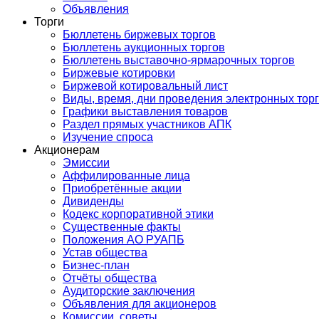
Объявления
Торги
Бюллетень биржевых торгов
Бюллетень аукционных торгов
Бюллетень выставочно-ярмарочных торгов
Биржевые котировки
Биржевой котировальный лист
Виды, время, дни проведения электронных тор
Графики выставления товаров
Раздел прямых участников АПК
Изучение спроса
Акционерам
Эмиссии
Аффилированные лица
Приобретённые акции
Дивиденды
Кодекс корпоративной этики
Существенные факты
Положения АО РУАПБ
Устав общества
Бизнес-план
Отчёты общества
Аудиторские заключения
Объявления для акционеров
Комиссии, советы