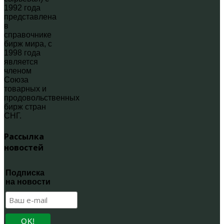
1992 года
представлена
в
справочнике
бирж мира, с
1998 года
является
членом
Союза
товарных и
продовольственных
бирж стран
СНГ.
Рассылка
новостей
Подписка
на новости