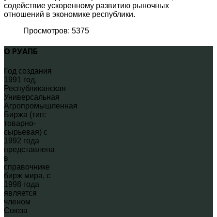
содействие ускоренному развитию рыночных
отношений в экономике республики.
Просмотров: 5375
О РУАПБ
Год создания
1991 год.
Республиканская
Универсальная
Агропромышленная
Биржа (тип:
товарно-
сырьевая) с
1992 года
представлена
в
справочнике
бирж мира, с
1998 года
является
членом
Союза