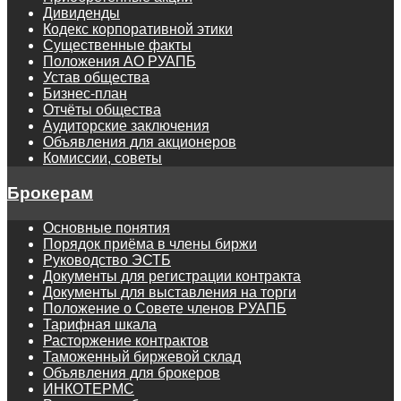
Дивиденды
Кодекс корпоративной этики
Существенные факты
Положения АО РУАПБ
Устав общества
Бизнес-план
Отчёты общества
Аудиторские заключения
Объявления для акционеров
Комиссии, советы
Брокерам
Основные понятия
Порядок приёма в члены биржи
Руководство ЭСТБ
Документы для регистрации контракта
Документы для выставления на торги
Положение о Совете членов РУАПБ
Тарифная шкала
Расторжение контрактов
Таможенный биржевой склад
Объявления для брокеров
ИНКОТЕРМС