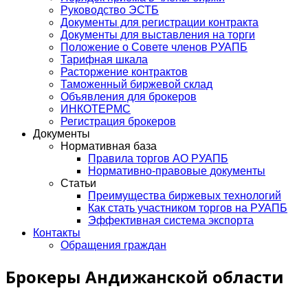
Руководство ЭСТБ
Документы для регистрации контракта
Документы для выставления на торги
Положение о Совете членов РУАПБ
Тарифная шкала
Расторжение контрактов
Таможенный биржевой склад
Объявления для брокеров
ИНКОТЕРМС
Регистрация брокеров
Документы
Нормативная база
Правила торгов АО РУАПБ
Нормативно-правовые документы
Статьи
Преимущества биржевых технологий
Как стать участником торгов на РУАПБ
Эффективная система экспорта
Контакты
Обращения граждан
Брокеры Андижанской области