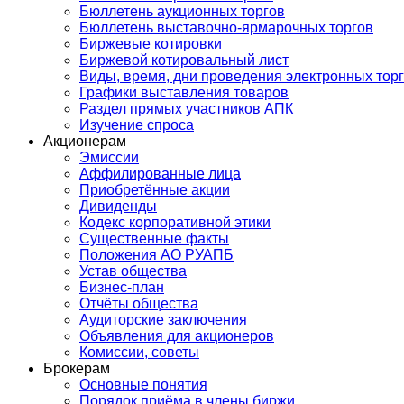
Бюллетень аукционных торгов
Бюллетень выставочно-ярмарочных торгов
Биржевые котировки
Биржевой котировальный лист
Виды, время, дни проведения электронных тор
Графики выставления товаров
Раздел прямых участников АПК
Изучение спроса
Акционерам
Эмиссии
Аффилированные лица
Приобретённые акции
Дивиденды
Кодекс корпоративной этики
Существенные факты
Положения АО РУАПБ
Устав общества
Бизнес-план
Отчёты общества
Аудиторские заключения
Объявления для акционеров
Комиссии, советы
Брокерам
Основные понятия
Порядок приёма в члены биржи