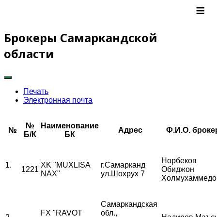
≡
Брокеры Самаркандской
области
Печать
Электронная почта
№
Наименование
№
Адрес
Ф.И.О. броке
Б/К
БК
Норбеков
1.
XK "MUXLISA
г.Самарканд
1221
Обиджон
NAX"
ул.Шохрух 7
Холмухаммедо
Самаркандская
FX "RAVOT
обл.,