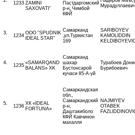
2.
Надиров Маъс
1233
ZAMINI
Пастдаргомский
Мурадуллаеви
SAXOVATI"
р-н, Чимбой
КФЙ
Самарканд
SARIBOYEV
3.
ООО "SPUDNIK
1234
,ул.Туркистан
KAMOLIDDIN
IDEAL STAR"
169
KELDIBOYEVI
Самарканд
4.
«SAMARQAND
шахар
Турабоев Дони
1235
BALANS» XK
Бустонсарой
Бурибоевич
кучаси 85-А-уй
Самаркандская
обл.,
Самаркандский
NAJMIYEV
5.
ХК «IDEAL
1236
р-н,
OTABEK
FORTUNA»
Даштакиболо
FAZLIDDINOVI
КФЙ Кавчинон
махалля