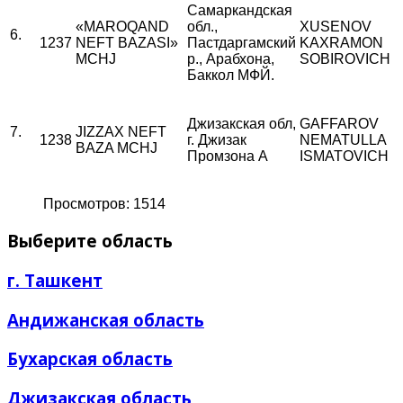
Самаркандская
«MAROQAND
обл.,
XUSENOV
6.
1237
NEFT BAZASI»
Пастдаргамский
KAXRAMON
MCHJ
р., Арабхона,
SOBIROVICH
Баккол МФЙ.
Джизакская обл,
GAFFAROV
7.
JIZZAX NEFT
1238
г. Джизак
NEMATULLA
BAZA MCHJ
Промзона А
ISMATOVICH
Просмотров: 1514
Выберите область
г. Ташкент
Андижанская область
Бухарская область
Джизакская область