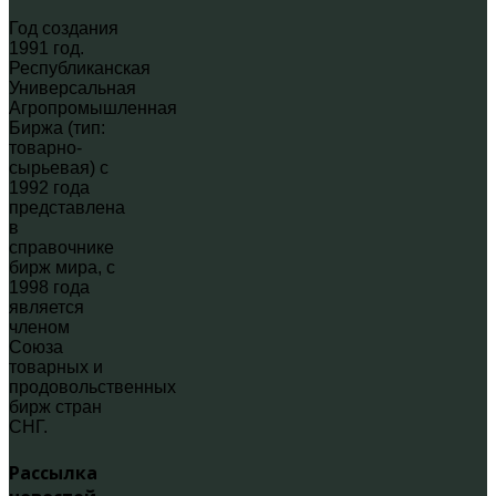
Год создания
1991 год.
Республиканская
Универсальная
Агропромышленная
Биржа (тип:
товарно-
сырьевая) с
1992 года
представлена
в
справочнике
бирж мира, с
1998 года
является
членом
Союза
товарных и
продовольственных
бирж стран
СНГ.
Рассылка