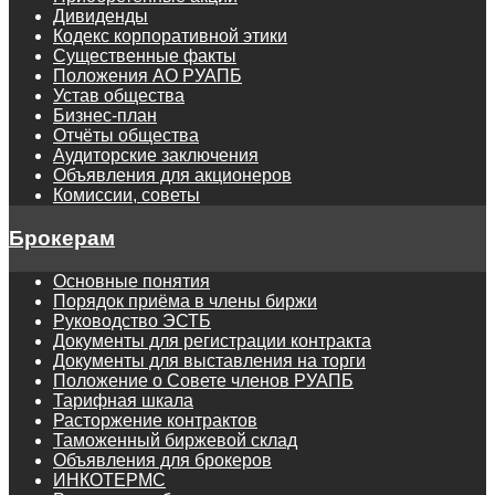
Дивиденды
Кодекс корпоративной этики
Существенные факты
Положения АО РУАПБ
Устав общества
Бизнес-план
Отчёты общества
Аудиторские заключения
Объявления для акционеров
Комиссии, советы
Брокерам
Основные понятия
Порядок приёма в члены биржи
Руководство ЭСТБ
Документы для регистрации контракта
Документы для выставления на торги
Положение о Совете членов РУАПБ
Тарифная шкала
Расторжение контрактов
Таможенный биржевой склад
Объявления для брокеров
ИНКОТЕРМС