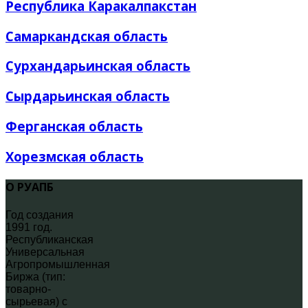
Республика Каракалпакстан
Самаркандская область
Сурхандарьинская область
Сырдарьинская область
Ферганская область
Хорезмская область
О РУАПБ
Год создания
1991 год.
Республиканская
Универсальная
Агропромышленная
Биржа (тип:
товарно-
сырьевая) с