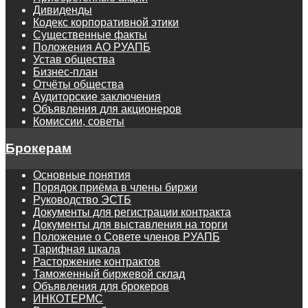
Дивиденды
Кодекс корпоративной этики
Существенные факты
Положения АО РУАПБ
Устав общества
Бизнес-план
Отчёты общества
Аудиторские заключения
Объявления для акционеров
Комиссии, советы
Брокерам
Основные понятия
Порядок приёма в члены биржи
Руководство ЭСТБ
Документы для регистрации контракта
Документы для выставления на торги
Положение о Совете членов РУАПБ
Тарифная шкала
Расторжение контрактов
Таможенный биржевой склад
Объявления для брокеров
ИНКОТЕРМС