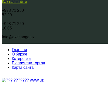
Как нас найти
+998 71 250
52 20
+998 71 250
10 05
info@exchange.uz
Главная
О бирже
Котировки
Бюллетени торгов
Карта сайта