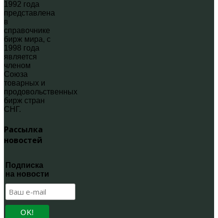
1992 года
представлена
в
справочнике
бирж мира, с
1998 года
является
членом
Союза
товарных и
продовольственных
бирж стран
СНГ.
Рассылка
новостей
Подписка
на новости