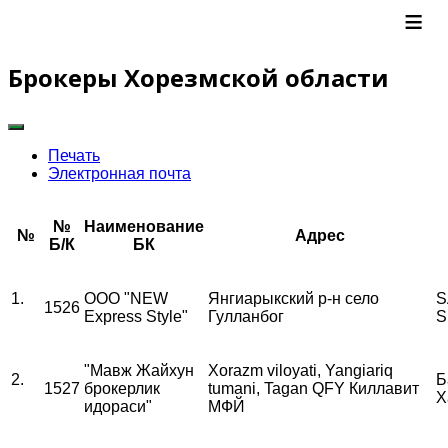
≡
Брокеры Хорезмской области
Печать
Электронная почта
№
Наименование
№
Адрес
Б/К
БК
1.
OOO "NEW
Янгиарыкский р-н село
S
1526
Express Style"
Гулланбог
S
"Мавж Жайхун
Xorazm viloyati, Yangiariq
2.
Б
1527
брокерлик
tumani, Tagan QFY Киллавит
Х
идораси"
МФЙ