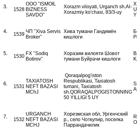
ООО "ISMOIL
X
3.
Xorazm viloyati, Urganch sh.Al-
1528
BIZNESS
U
Xorazmiy ko'chasi, 83/3-uy
SAVDO"
Y
4.
ЧП "Xiva Servis
Хива тумани Гандимён
Б
1539
Broker"
кишлоги
Р
5.
FX "Sodiq
Хоразим вилояти Шовот
B
1530
Botirov"
тумани Буйрачи кишлоги
K
Qoraqalpog'iston
TAXIATOSH
Respublikasi, Taxiatosh
6.
S
1531
NEFT BAZASI
tumani, Taxiatosh
A
MChJ
sh.QORAQALPOGISTONNING
50 YILLIGI 5 UY
URGANCH
Хорезмская обл, Ургенчский
7.
R
1532
NEFT BAZASI
р., село Чоткупир, поселка
O
MCHJ
Паррандачилик