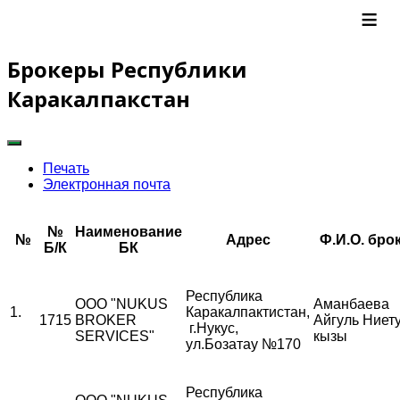
≡
Брокеры Республики
Каракалпакстан
Печать
Электронная почта
№
Наименование
№
Адрес
Ф.И.О. бро
Б/К
БК
Республика
ООО "NUKUS
Аманбаева
1.
Каракалпактистан,
1715
BROKER
Айгуль Ниет
г.Нукус,
SERVICES"
кызы
ул.Бозатау №170
Республика