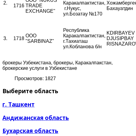
ООО "NUKUS
2.
Каракалпактистан,
Хожамберге
1716
TRADE
г.Нукус,
Бахауатдин
EXCHANGE"
ул.Бозатау №170
Республика
KDIRBAYEV
ООО
Каракалпактистан,
3.
1718
DJUSIPBAY
"SARBINAZ"
г.Тахиаташ
RISNAZARO
ул.Кобланова б/н
брокеры Узбекистана, брокеры, Каракалпакстан,
брокерские услуги в Узбекистане
Просмотров: 1827
Выберите область
г. Ташкент
Андижанская область
Бухарская область