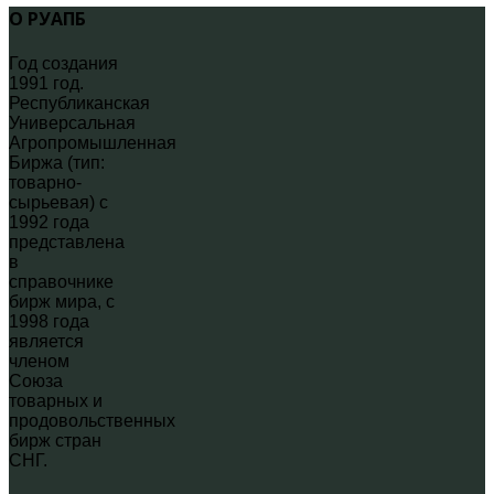
О РУАПБ
Год создания
1991 год.
Республиканская
Универсальная
Агропромышленная
Биржа (тип:
товарно-
сырьевая) с
1992 года
представлена
в
справочнике
бирж мира, с
1998 года
является
членом
Союза
товарных и
продовольственных
бирж стран
СНГ.