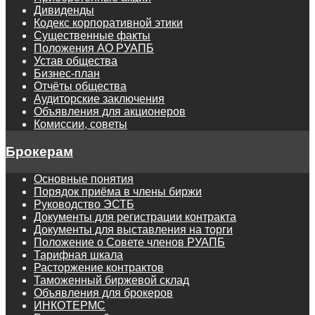
Дивиденды
Кодекс корпоративной этики
Существенные факты
Положения АО РУАПБ
Устав общества
Бизнес-план
Отчёты общества
Аудиторские заключения
Объявления для акционеров
Комиссии, советы
Брокерам
Основные понятия
Порядок приёма в члены биржи
Руководство ЭСТБ
Документы для регистрации контракта
Документы для выставления на торги
Положение о Совете членов РУАПБ
Тарифная шкала
Расторжение контрактов
Таможенный биржевой склад
Объявления для брокеров
ИНКОТЕРМС